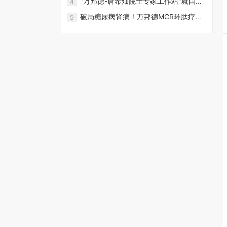
"万邦德-唐希灿院士专家工作站"就国家
4
战，再进一步！
重大专项·阿尔茨海默病创新药石杉碱甲
破局糖尿病肾病！万邦德MCR环肽疗法
5
控释片产学研深化合作交流纪实
临床前疗效显著