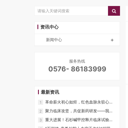
资讯中心
+
新闻中心
服务热线
0576- 86183999
最新资讯
革命薪火初心如炬，红色血脉永驻心间 |
1
赴台州第一个党组织纪念馆开展红色主
聚力临床攻坚，共促新药研发——我司
2
题教育活动
团队拜访贾建平教授
重大进展！石杉碱甲控释片临床试验入
3
组突破200例——向阿尔茨海默病宣