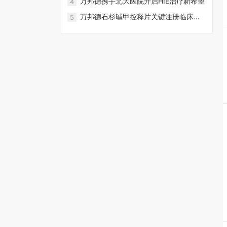
万邦德携手北大医院开启HIE治疗新希望
4
万邦德石杉碱甲控释片关键注册临床方
5
案论证会召开