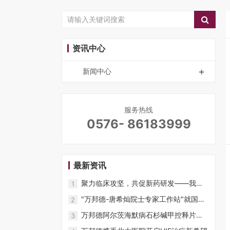
资讯中心
+
新闻中心
服务热线
0576- 86183999
最新资讯
聚力临床攻坚，共促新药研发——我司
1
团队拜访贾建平教授
"万邦德-唐希灿院士专家工作站"就国家
2
重大专项·阿尔茨海默病创新药石杉碱甲
万邦德阿尔茨海默病石杉碱甲控释片项
3
控释片产学研深化合作交流纪实
目II/III期临床试验全国启动大会召开